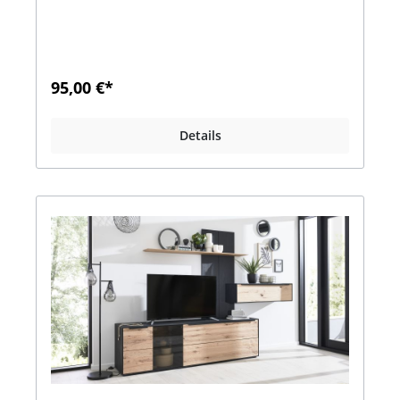
Anthrazit lackiertMaße: B 163 x H 21 x T 24
cm.Optional:Indirekte Paneel Beleuchtung 5590 -
9813, 7,4 Watt Preis 110,00 € Viele weitere
Artikel aus dieser Serie hier erhältlich
!!www.moebel-hartmann-outlet.deFragen zum
95,00 €*
Produkt?Unsere OUTLET- HOTLINE:Montag-
Freitag 8.00-16.00 UhrTel.02586 - 889 951 Herr
LohausBitte beachten Sie, dass ein Besuch bei
Details
uns im OUTLET nur nach vorheriger telefonischer
Anmeldung möglich ist.