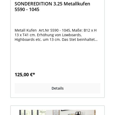
SONDEREDITION 3.25 Metallkufen
5590 - 1045
Metall Kufen Art.Nr 5590 - 1045, Maße: B12 x H
13 x T41 cm. Erhöhung von Lowboards,
Highboards etc. um 13 cm. Das Stet beinhaltet
Metallkufe li.+ re. sowie Mittelstütze für breite
Lowboards. Die Kufen und die Stütze haben
Stellschrauben um Unebenheiten auszugleichen.
Montageschablone und Befestigungsschrauben
incl.Viele weitere Artikel aus dieser Serie hier
erhältlich !!www.moebel-hartmann-
outlet.deFragen zum Produkt?Unsere OUTLET-
125,00 €*
HOTLINE:Montag- Freitag 8.00-16.00
UhrTel.02586 - 889 951 Herr LohausBitte
beachten Sie, dass ein Besuch bei uns im OUTLET
Details
nur nach vorheriger telefonischer Anmeldung
möglich ist.