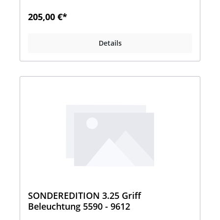
981, 12,2 Watt Preis 115,00 € Viele weitere
Artikel aus dieser Serie hier erhältlich
205,00 €*
!!www.moebel-hartmann-outlet.deFragen zum
Produkt?Unsere OUTLET- HOTLINE:Montag-
Freitag 8.00-16.00 UhrTel.02586 - 889 951 Herr
Details
LohausBitte beachten Sie, dass ein Besuch bei
uns im OUTLET nur nach vorheriger telefonischer
Anmeldung möglich ist.
SONDEREDITION 3.25 Griff
Beleuchtung 5590 - 9612