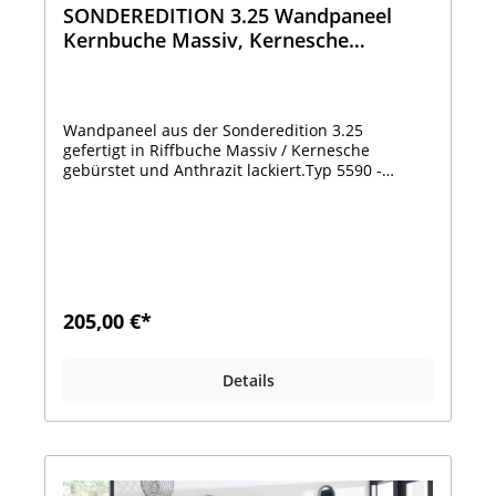
SONDEREDITION 3.25 Wandpaneel
Kernbuche Massiv, Kernesche
gebürstet Anthrazit lackiert 5590 -
7151
Wandpaneel aus der Sonderedition 3.25
gefertigt in Riffbuche Massiv / Kernesche
gebürstet und Anthrazit lackiert.Typ 5590 -
7151Die Produktfotos zeigen das Wandpaneel in
Spiegelverkehrter Ausführung. Das bitte
beachten !!Bei dieser Version ist der
Ablageboden rechts ausgerichtet !!Bestehend
aus: 1 x Ablageboden Kernbuche
MassivPaneelblende Kernesche gebürstet,
anthrazit lackiert Maße: B 173 x H 144 x T 24
205,00 €*
cm.Gibt es auch Spiegelverkehrt Typ 5590 - 7151
!!Optional:Indirekte Paneel Beleuchtung 5590 -
981, 12,2 Watt Preis 115,00 € Viele weitere
Details
Artikel aus dieser Serie hier erhältlich
!!www.moebel-hartmann-outlet.deFragen zum
Produkt?Unsere OUTLET- HOTLINE:Montag-
Freitag 8.00-16.00 UhrTel.02586 - 889 951 Herr
LohausBitte beachten Sie, dass ein Besuch bei
uns im OUTLET nur nach vorheriger telefonischer