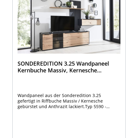
Anmeldung möglich ist.
SONDEREDITION 3.25 Wandpaneel
Kernbuche Massiv, Kernesche
gebürstet Anthrazit lackiert 5590 -
7152
Wandpaneel aus der Sonderedition 3.25
gefertigt in Riffbuche Massiv / Kernesche
gebürstet und Anthrazit lackiert.Typ 5590 -
7152Bestehend aus: 1 x Ablageboden Kernbuche
MassivPaneelblende Kernesche gebürstet,
anthrazit lackiert Maße: B 173 x H 144 x T 24
cm.Gibt es auch Spiegelverkehrt Typ 5590 - 7151
!!Optional:Indirekte Paneel Beleuchtung 5590 -