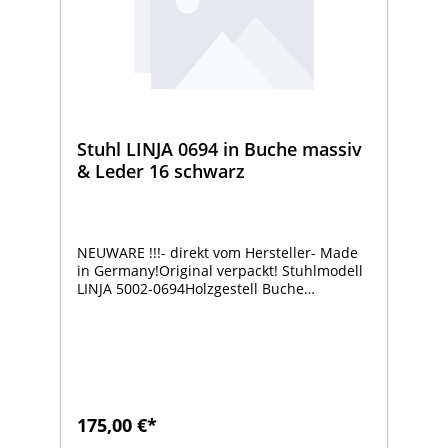
Stuhl LINJA 0694 in Buche massiv
& Leder 16 schwarz
NEUWARE !!!- direkt vom Hersteller- Made
in Germany!Original verpackt! Stuhlmodell
LINJA 5002-0694Holzgestell Buche
massivSitz und Rücken gepolstertmit Ergo-
Aktiv-SitzkomfortLeder 16 schwarzMaße ca.
B= 50 x H= 88 x T= 55cm (Sitzhöhe ca. 47,5
cm) Wir können Ihnen gerne vorab ein
Stoff-/Ledermuster senden! (Abbildungen
sind exemplarisch)Die Versandkosten
variieren und richten sich nach
175,00 €*
Abnahmemenge. Bitte die Preise vorab