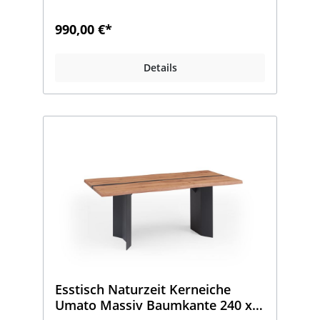
Neuware mitgenommen werden.Weitere
Modelle unter: www.moebel-hartmann-
990,00 €*
outlet.deFragen zum Produkt ?Unsere
OUTLET- HOTLINE:Montag- Freitag 8.00-
16.00 UhrTel.02586 - 889 951 Herr
Details
LohausTel.02586 - 889 9885 Herr
Bäumker.Bitte beachten Sie, dass ein
Besuch bei uns im OUTLET nur nach
vorheriger telefonischer Anmeldung
möglich ist
Esstisch Naturzeit Kerneiche
Umato Massiv Baumkante 240 x