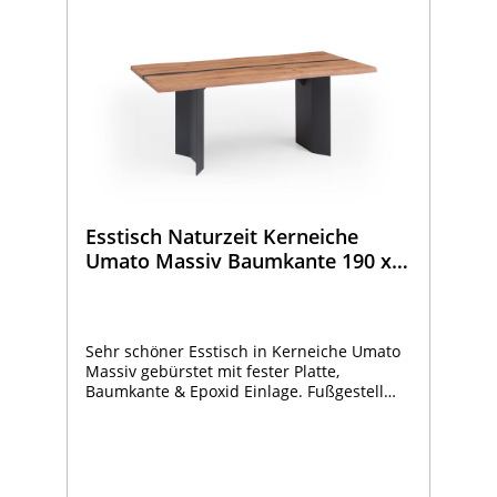
Esstisch Naturzeit Kerneiche
Umato Massiv Baumkante 190 x
95 x 76 cm .
Sehr schöner Esstisch in Kerneiche Umato
Massiv gebürstet mit fester Platte,
Baumkante & Epoxid Einlage. Fußgestell
Holz Anthrazit.Art. Nr. 7100 - 1546.
Neuware !Maße:Länge 190 cm x Breite 95
cm x Höhe 76 cmFür 4-8 PersonenDer Tisch
steht als Ausstellungsstück in unserem
Outlet. Er kann bei Gefallen direkt als