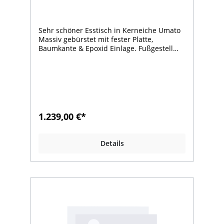
110 x 76 cm .
Sehr schöner Esstisch in Kerneiche Umato
Massiv gebürstet mit fester Platte,
Baumkante & Epoxid Einlage. Fußgestell
Holz Anthrazit.Art. Nr. 7100 - 1547.
Neuware !Maße:Länge 240 cm x Breite 110
cm x Höhe 76 cmFür 8-10 PersonenDer
Tisch steht als Ausstellungsstück in
unserem Outlet. Er kann bei Gefallen direkt
als Neuware mitgenommen
werden.Weitere Modelle unter:
1.239,00 €*
www.moebel-hartmann-outlet.deFragen
zum Produkt ?Unsere OUTLET-
HOTLINE:Montag- Freitag 8.00-16.00
Details
UhrTel.02586 - 889 951 Herr
LohausTel.02586 - 889 9885 Herr
Bäumker.Bitte beachten Sie, dass ein
Besuch bei uns im OUTLET nur nach
vorheriger telefonischer Anmeldung
möglich ist